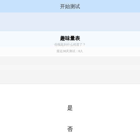
开始测试
趣味量表
你拖延到什么程度了？
最近30天测试：6人
是
否